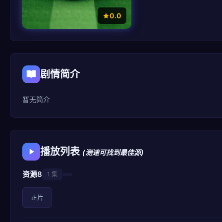
0.0
剧情简介
暂无简介
播放列表
(测速可找到最佳源)
资源8
1 集
正片