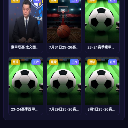
足球
HD
篮球
正片
足球
正片
意甲联赛 尤文图斯VS帕尔马 20241031
7月31日25-26赛季NBA经典赛事 火箭VS勇士
23-24赛季意甲第14轮：萨索洛vs罗马
足球
正片
足球
正片
足球
正片
23-24赛季西甲第18轮：格拉纳达vs塞维利亚
7月29日25-26赛季足球热身赛 托特纳姆热刺VS悉尼FC
8月1日25-26赛季中甲联赛 大连鲲城VS陕西联合