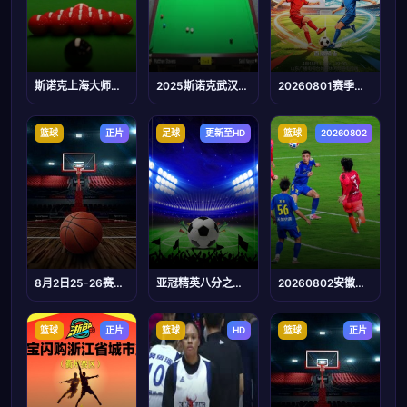
斯诺克上海大师赛半决赛第二阶段：凯伦·威尔逊VS赵心童
2025斯诺克武汉公开赛资格赛马修·史蒂文斯5-2萨希尔·纳亚尔20250623
20260801赛季山东省齐鲁足球超级联赛第12轮全场回放：滨州创新队vs日照队
篮球
正片
足球
更新至HD
篮球
20260802
8月2日25-26赛季亚洲大学生篮球联赛 高丽大学VS白鸥大学
亚冠精英八分之一决赛：吉达国民VS杜海勒20260413
20260802安徽省城市篮球联赛第10轮全场回放：淮南vs安庆
篮球
正片
篮球
HD
篮球
正片