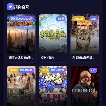
猜你喜欢
大陆综艺
更新至20260805期
第8期
大陆综艺
完结
密室大逃脱第8季大神版
短剧X家族
科探秘动物星球：高山上的白色精灵雪豹
欧美综艺
更新第14集
港台综艺
更新至第7集
正片