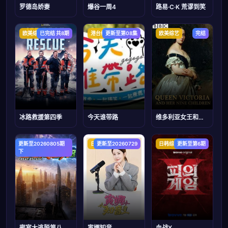
罗德岛娇妻
爆谷一周4
路易·C·K 荒谬到笑
欧美综艺
已完结 共8期
港台综艺
更新至第08集
欧美综艺
完结
冰路救援第四季
今天谁带路
维多利亚女王和她的九个孩子
更新至20260805期
大陆综艺
日韩综艺
更新至20260729
日韩综艺
更新至第6期
下
密室大逃脱第八季大神版
寅娜知音
血战X