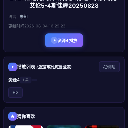
艾伦5-4斯佳辉20250828
语言
未知
更新时间
2026-08-04 16:29:23
资源4 播放
播放列表
测速
(测速可找到最佳源)
资源4
1 集
HD
猜你喜欢