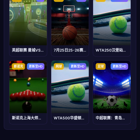
英超联赛 曼城VS利物浦 20250224
7月25日25-26赛季桂BA 南宁市VS北海市
WTA250汉堡站女单半决赛：谢里芙VS科尔帕奇
斯诺克
更新至HD
网球
更新至HD
足球
更新至HD
斯诺克上海大师赛第二轮：约翰·希金斯VS杰克·利索夫斯基
WTA500华盛顿站女单第一轮：波塔波娃VS大威廉姆斯
中超联赛：青岛海牛VS天津津门虎20260725