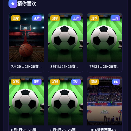
猜你喜欢
篮球
正片
足球
正片
足球
正片
7月29日25-26赛季浙BA 上城71VS76钱塘
8月1日25-26赛季湖北省城市足球联赛 鄂州临空队VS恩施小土豆队
7月31日25-26赛季中超联赛 河南俱乐部彩陶坊VS大连英博海发
足球
正片
足球
正片
篮球
HD
8月1日25-26赛季广东省城市足球超级联赛 阳江VS云浮
8月1日25-26赛季中甲联赛 大连鲲城VS陕西联合
CBA常规赛第46轮 天津先行者VS北京北汽 20250331