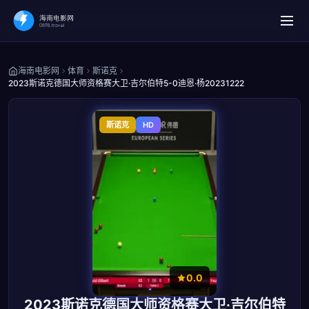
海南电影网
体育
斯诺克
2023斯诺克德国大师资格赛大卫·吉尔伯特5-0迪恩·杨20231222
斯诺克
HD
0.0
2023斯诺克德国大师资格赛大卫·吉尔伯特