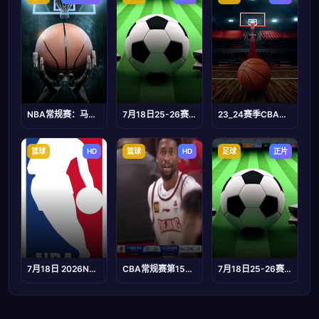
NBA常规赛：马刺VS热火20260324
7月18日25-26赛季齐鲁超赛 济宁港航VS德州古贝春
23_24赛季CBA常规赛第6轮全场回放：青岛vs广东
篮球
HD
篮球
HD
足球
正片
7月18日 2026NBA夏季联赛 开拓者VS爵士
CBA常规赛第15轮 广州朗肽海本VS浙江稠州金租 20241209
7月18日25-26赛季福建省城市足球超级联赛 平潭队VS泉州队