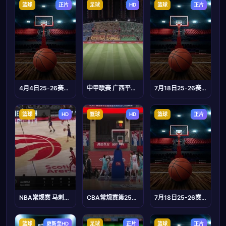
篮球
正片
足球
HD
篮球
正片
4月4日25-26赛季NBA常规赛 步行者VS黄蜂
中甲联赛 广西平果VS广东广州豹 20250423
7月18日25-26赛季NBA夏季联赛 开拓者VS爵士
篮球
HD
篮球
HD
篮球
正片
NBA常规赛 马刺VS猛龙 20240213
CBA常规赛第25轮 青岛国信制药VS四川丰谷酒业 20250101
7月18日25-26赛季U17女蓝世界杯9-12名排位赛 意大利VS拉脱维亚
篮球
更新至HD
足球
正片
篮球
正片