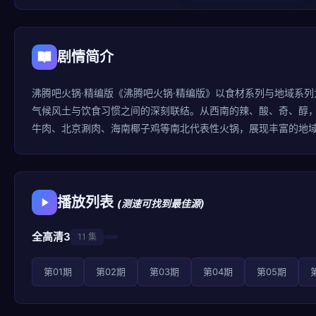
剧情简介
沸腾吧火锅·精编版《沸腾吧火锅·精编版》以食材系列与地域系
气候风土与饮食习惯之间的深刻联结。从西南的辣、酸、奇、醇
牛肉、北京涮肉、海南椰子鸡等南北代表性火锅，展现丰富的地
播放列表
(测速可找到最佳源)
全高清3
11 集
第01期
第02期
第03期
第04期
第05期