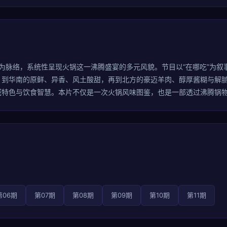
列为脉络，系统性呈现火锅这一沸腾盛宴的多元风貌。节目以“在哪吃”为
，到华南的原鲜、异香、风土酸甜，再到北方的豪迈羊肉、醇厚酱糊与解
域特色与饮食智慧。本片不仅是一次火锅风味图鉴，也是一部透过沸腾锅
第06期
第07期
第08期
第09期
第10期
第11期