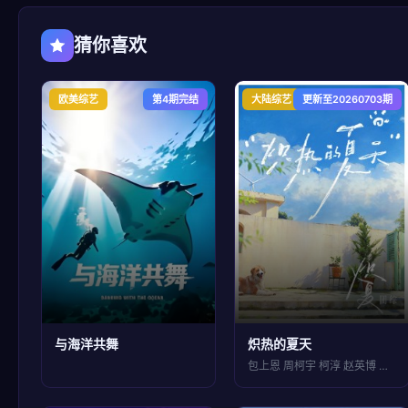
猜你喜欢
欧美综艺
第4期完结
大陆综艺
更新至20260703期
与海洋共舞
炽热的夏天
包上恩 周柯宇 柯淳 赵英博 付伟伦 徐