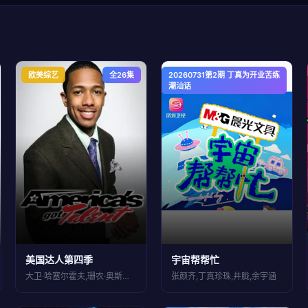
欧美综艺
全26集
20260731第2期 丁真为开业苦练
大陆综艺
潮汕话
美国达人第四季
宇宙帮帮忙
大卫·哈塞尔霍夫,珊农·奥斯博内,皮尔斯
张颜齐,丁真珍珠,井胧,余宇涵