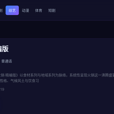
剧
综艺
动漫
体育
短剧
编版
普通话
火锅·精编版》以食材系列与地域系列为脉络，系统性呈现火锅这一沸腾盛
性格、气候风土与饮食习
:19