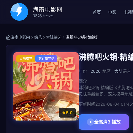
首页
电影
电视
海南电影网
综艺
大陆综艺
沸腾吧火锅·精编版
沸腾吧火锅·精
大陆综艺
第11期完结
年份
2026
地区
大陆
语言
简介
沸腾吧火锅·精编版《沸腾吧
风味重新编织，深入探寻地域
更新时间
2026-08-04 01:45
5.0
全高清3 播放