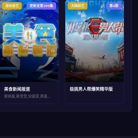
港台综艺
更新至第399集
大陆综艺
第4期
美食新闻报道
极挑男人帮爆笑精华版
黄婉曼,蔡雪莹,倪嘉雯,黄嘉雯,廖慧仪,