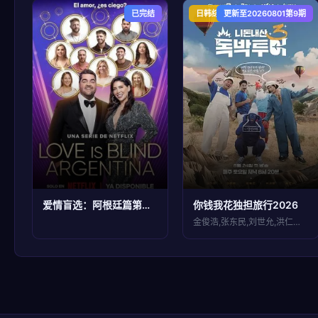
已完结
日韩综艺
更新至20260801第9期
爱情盲选：阿根廷篇第二季
你钱我花独担旅行2026
金俊浩,张东民,刘世允,洪仁圭,김대희(