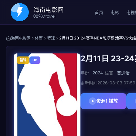
首页
电影
电视
海南电影网
体育
篮球
2月11日 23-24赛季NBA常规赛 活塞VS快船
2月11日 23-
篮球
HD
年份
2024
语言
普通话
更新时间
2026-08-03 07:59
资源1 播放