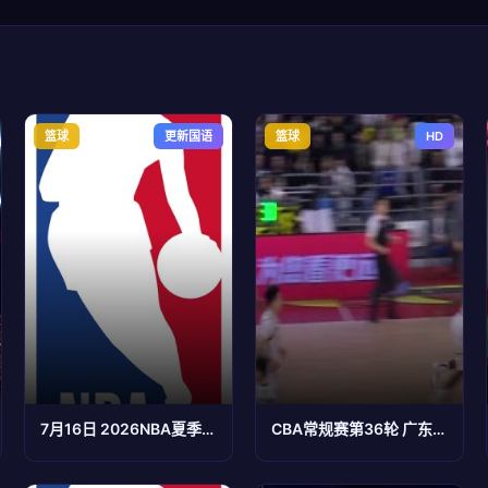
篮球
更新国语
篮球
HD
7月16日 2026NBA夏季联赛 鹈鹕VS骑士
CBA常规赛第36轮 广东东阳光VS辽宁本钢 20250305