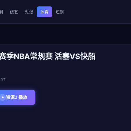
剧
综艺
动漫
体育
短剧
24赛季NBA常规赛 活塞VS快船
:37
资源2 播放