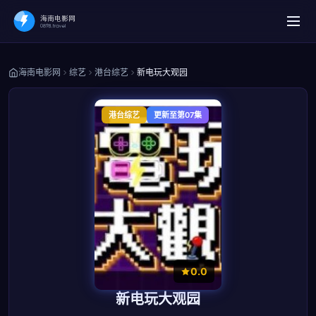
海南电影网
综艺
港台综艺
新电玩大观园
港台综艺
更新至第07集
0.0
新电玩大观园