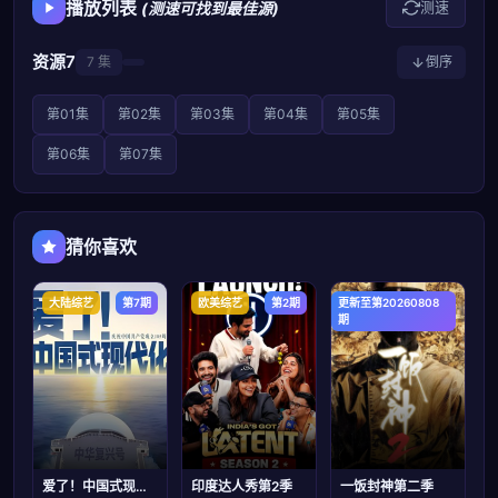
播放列表
测速
(测速可找到最佳源)
资源7
7 集
倒序
第01集
第02集
第03集
第04集
第05集
第06集
第07集
猜你喜欢
大陆综艺
第7期
欧美综艺
第2期
更新至第20260808
大陆综艺
期
爱了！中国式现代化
印度达人秀第2季
一饭封神第二季