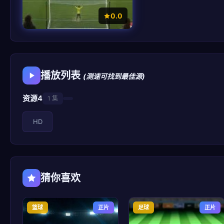
0.0
播放列表
(测速可找到最佳源)
资源4
1 集
HD
猜你喜欢
篮球
正片
足球
正片