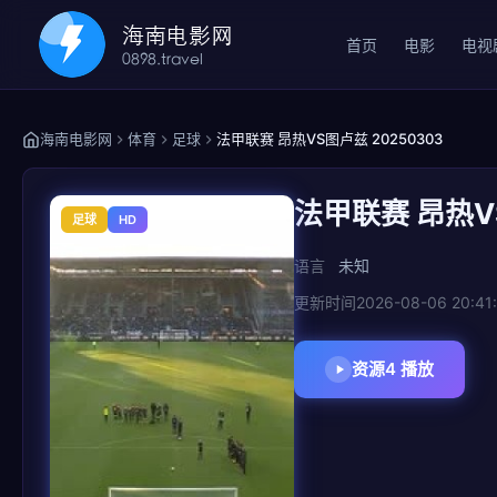
首页
电影
电视
海南电影网
体育
足球
法甲联赛 昂热VS图卢兹 20250303
法甲联赛 昂热VS
足球
HD
语言
未知
更新时间
2026-08-06 20:41
资源4 播放