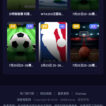
沙特联联赛 利雅得胜利vs布赖代合作 20230818(周楚雄)
WTA250汉堡站女单四分之一决赛：科尔帕奇VS卡利尼娜
7月25日25-26赛季中乙联赛 江西庐山VS深圳二零二八.
足球
正片
篮球
HD
篮球
正片
7月25日25-26赛季齐鲁超赛 威海文旅集团队VS聊城传奇农商行
3月23日 25-26赛季NBA常规赛 篮网VS国王
7月25日25-26赛季浙BA 瓯海60VS63洞头
热门排行榜
|
网站地图
|
最新更新
|
Sitemap
海南电影网
Copyright © 2026
0898.travel
版权所有
免责声明：本站所有内容均来自互联网，版权归原创者所有，如果侵犯了你的权