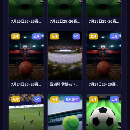
7月25日25-26赛季齐鲁超赛 菏泽队VS临沂队
7月22日25-26赛季足协杯 兰州陇原竞技VS陕西联合
7月25日25-26赛季湖北省城市足球联赛 恩施小土豆队VS仙桃黄鳝队
篮球
正片
足球
HD
篮球
正片
7月24日25-26赛季浙BA 永嘉74VS77龙湾
亚洲杯 伊朗vs卡塔尔 (董路) 20240207
7月21日25-26赛季全国女子篮球锦标赛 福建金蓝71VS84四川运达美乐
足球
HD
网球
更新至HD
足球
正片