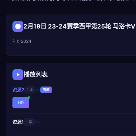
2月19日 23-24赛季西甲第25轮 马洛卡
年份
2024
播放列表
资源2
1 集
当前
HD
资源1
1 集