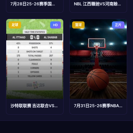
7月28日25-26赛季国青男篮热身赛 韩国东国大学VS加拿大大卫安篮球学院
NBL 江西赣驰VS河南赊店老酒 20240713
足球
HD
篮球
正片
沙特联联赛 吉达联合VS利雅得青年人 20240427
7月31日25-26赛季NBA经典赛事 火箭VS勇士