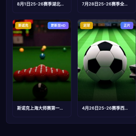
8月1日25-26赛季湖北省城市足球联赛 神农架队VS荆门金龙泉队
7月28日25-26赛季全国女子篮球锦标赛 山东赤水河酒69VS54新疆天山
斯诺克
更新至HD
足球
正片
斯诺克上海大师赛第一轮：罗尼·奥沙利文VS刘林昊
4月26日25-26赛季西甲联赛 瓦伦西亚VS吉罗纳