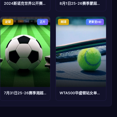
2024斯诺克世界公开赛资格赛马克·戴维斯4-5亚当·达菲20240124
8月1日25-26赛季蒙超联赛四分之一决赛 第一回合 巴彦淖尔队VS赤峰队
足球
正片
网球
更新至HD
7月31日25-26赛季湘超 长沙队VS湘西队
WTA500华盛顿站女单第一轮：伊埃拉VS郑钦文