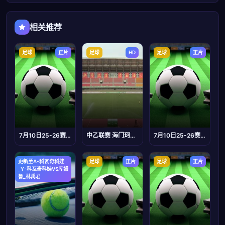
相关推荐
足球
正片
足球
HD
足球
正片
7月10日25-26赛季贵州村超联赛 大利村VS水尾村足球队
中乙联赛 海门珂缔缘VS山西崇德荣海 20250525
7月10日25-26赛季 曲靖VS德宏
更新至A-科瓦奇科娃
网球
足球
正片
足球
正片
_Y-科瓦奇科娃VS库姆
鲁_林禹君