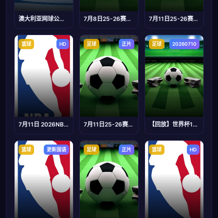
澳大利亚网球公开赛正赛第九日
7月8日25-26赛季世界杯1-8决赛 瑞士VS哥伦比亚
7月11日25-26赛季疆超8进4第一回合 喀什队VS昌吉队
篮球
HD
足球
正片
足球
20260710
7月11日 2026NBA夏季联赛 凯尔特人VS猛龙
7月11日25-26赛季广东省城市足球超级联赛 邵关VS惠州
【回放】世界杯1_4决赛 法国VS摩洛哥
篮球
更新国语
足球
正片
篮球
HD