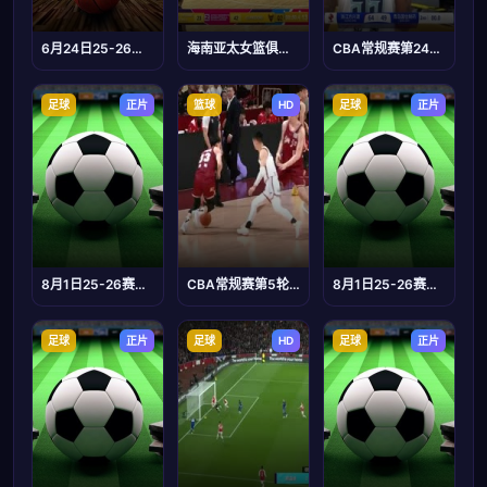
6月24日25-26赛季全国青年篮球联赛 山东U21 99VS54 新疆天山
海南亚太女篮俱乐部邀请赛 北京首钢首侨VS东莞新彤盛 20240928
CBA常规赛第24轮 浙江方兴渡VS青岛国信制药 20241230
足球
正片
篮球
HD
足球
正片
8月1日25-26赛季中甲联赛 大连鲲城VS陕西联合
CBA常规赛第5轮 浙江稠州金租VS南京头排苏酒 20231102(金哲豪)
8月1日25-26赛季广东省城市足球超级联赛 深圳VS惠州
足球
正片
足球
HD
足球
正片