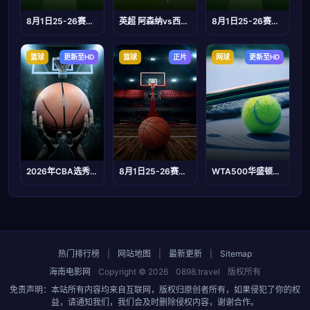
8月1日25-26赛季山东齐鲁足球超级联赛 聊城传奇农商行VS德州古贝春
英超 阿森纳vs西汉姆联 20231228(涂远、李彦)
8月1日25-26赛季广东省城市足球超级联赛 中山VS佛山
篮球
更新至HD
篮球
正片
网球
更新至HD
2026年CBA选秀大会
8月1日25-26赛季徽BA 马鞍山VS淮北
WTA500华盛顿站女单第一轮：卡萨金娜VS卡林斯卡娅
热门排行榜
|
网站地图
|
最新更新
|
Sitemap
海南电影网
Copyright © 2026
0898.travel
版权所有
免责声明：本站所有内容均来自互联网，版权归原创者所有，如果侵犯了你的权
益，请通知我们，我们会及时删除侵权内容，谢谢合作。