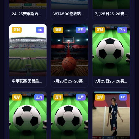
24-25赛季斯诺克世锦赛四分之一决赛约翰·希金斯5-3马克·威廉姆斯(第一阶段)20250429
WTA500伦敦站女单女双第一轮：萨卡里VS玛利亚
7月25日25-26赛季湖北省城市足球联赛 荆州恒隆队VS随州炎炎队
足球
HD
篮球
正片
足球
正片
中甲联赛 无锡吴钩VS辽宁铁人 20241005
7月23日25-26赛季全国女子篮球锦标赛 江苏南钢74VS70山西竹叶青
7月25日25-26赛季湖北省城市足球联赛 黄冈祥云队VS襄阳东风风神队
足球
正片
足球
正片
篮球
HD