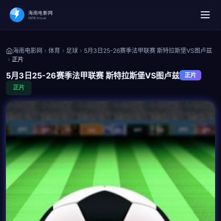
海南电影网
体育
足球
5月3日25-26赛季法甲联赛 斯特拉斯堡VS图卢兹
正片
5月3日25-26赛季法甲联赛 斯特拉斯堡VS图卢兹
正片
正片